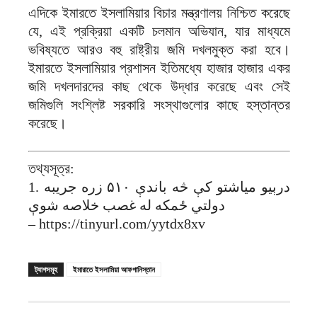
এদিকে ইমারতে ইসলামিয়ার বিচার মন্ত্রণালয় নিশ্চিত করেছে
যে, এই প্রক্রিয়া একটি চলমান অভিযান, যার মাধ্যমে
ভবিষ্যতে আরও বহু রাষ্ট্রীয় জমি দখলমুক্ত করা হবে।
ইমারতে ইসলামিয়ার প্রশাসন ইতিমধ্যে হাজার হাজার একর
জমি দখলদারদের কাছ থেকে উদ্ধার করেছে এবং সেই
জমিগুলি সংশ্লিষ্ট সরকারি সংস্থাগুলোর কাছে হস্তান্তর
করেছে।
তথ্যসূত্র:
1. درېیو میاشتو کې څه باندې ۵۱۰ زره جریبه
دولتي ځمکه له غصب خلاصه شوې
– https://tinyurl.com/yytdx8xv
ট্যাগসমূহ
ইমারাতে ইসলামিয়া আফগানিস্তান