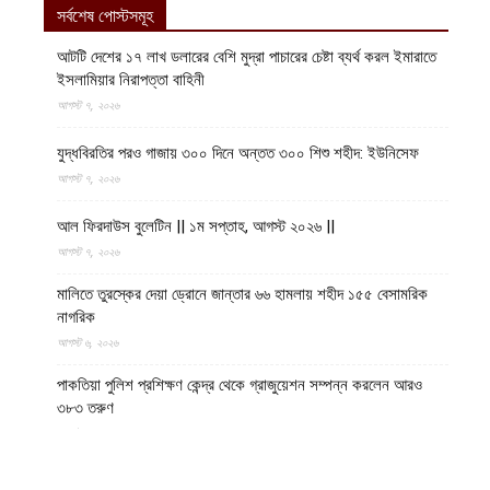
সর্বশেষ পোস্টসমূহ
আটটি দেশের ১৭ লাখ ডলারের বেশি মুদ্রা পাচারের চেষ্টা ব্যর্থ করল ইমারাতে
ইসলামিয়ার নিরাপত্তা বাহিনী
আগস্ট ৭, ২০২৬
যুদ্ধবিরতির পরও গাজায় ৩০০ দিনে অন্তত ৩০০ শিশু শহীদ: ইউনিসেফ
আগস্ট ৭, ২০২৬
আল ফিরদাউস বুলেটিন || ১ম সপ্তাহ, আগস্ট ২০২৬ ||
আগস্ট ৭, ২০২৬
মালিতে তুরস্কের দেয়া ড্রোনে জান্তার ৬৬ হামলায় শহীদ ১৫৫ বেসামরিক
নাগরিক
আগস্ট ৬, ২০২৬
পাকতিয়া পুলিশ প্রশিক্ষণ কেন্দ্র থেকে গ্রাজুয়েশন সম্পন্ন করলেন আরও
৩৮৩ তরুণ
আগস্ট ৬, ২০২৬
কুন্দুজে ১২ মিলিয়ন আফগানি ব্যয়ে দুটি সেতু পুনর্নির্মাণ করছে ইমারাতে