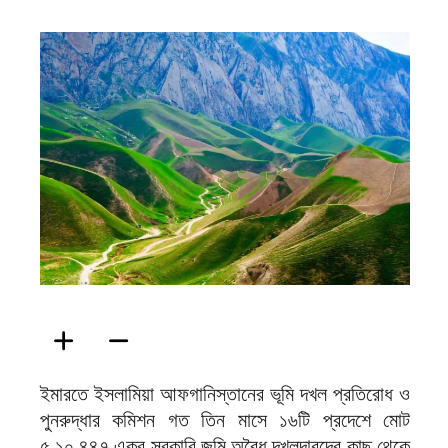
ফিরদাউস
ইমারতে ইসলামিয়া আফগানিস্তানের ভূমি দখল প্রতিরোধ ও
পুনরুদ্ধার কমিশন গত তিন মাসে ১৬টি প্রদেশে মোট
৫,১০,৪৪৭ একর সরকারি জমি অবৈধ দখলদারদের কাছ থেকে