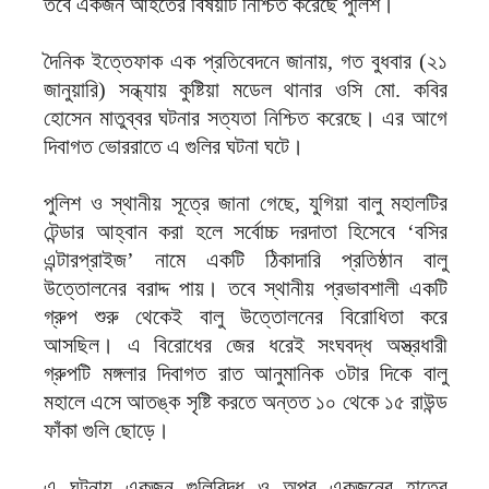
তবে একজন আহতের বিষয়টি নিশ্চিত করেছে পুলিশ।
দৈনিক ইত্তেফাক এক প্রতিবেদনে জানায়, গত বুধবার (২১
জানুয়ারি) সন্ধ্যায় কুষ্টিয়া মডেল থানার ওসি মো. কবির
হোসেন মাতুব্বর ঘটনার সত্যতা নিশ্চিত করেছে। এর আগে
দিবাগত ভোররাতে এ গুলির ঘটনা ঘটে।
পুলিশ ও স্থানীয় সূত্রে জানা গেছে, যুগিয়া বালু মহালটির
টেন্ডার আহ্বান করা হলে সর্বোচ্চ দরদাতা হিসেবে ‘বসির
এন্টারপ্রাইজ’ নামে একটি ঠিকাদারি প্রতিষ্ঠান বালু
উত্তোলনের বরাদ্দ পায়। তবে স্থানীয় প্রভাবশালী একটি
গ্রুপ শুরু থেকেই বালু উত্তোলনের বিরোধিতা করে
আসছিল। এ বিরোধের জের ধরেই সংঘবদ্ধ অস্ত্রধারী
গ্রুপটি মঙ্গলার দিবাগত রাত আনুমানিক ৩টার দিকে বালু
মহালে এসে আতঙ্ক সৃষ্টি করতে অন্তত ১০ থেকে ১৫ রাউন্ড
ফাঁকা গুলি ছোড়ে।
এ ঘটনায় একজন গুলিবিদ্ধ ও অপর একজনের হাতের