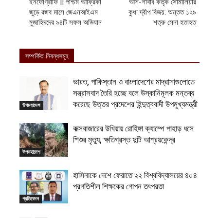
ইনফোগ্রাফি || পশ্চিম আফ্রিকা
আশ-শাবাব কর্তৃক সোমালিয়ার
জুড়ে রজব মাসে জেএনআইএম
কুধা দ্বীপ বিজয়: অন্তত ১২৯
মুজাহিদদের ৯৪টি সফল অভিযান
শত্রু সেনা হতাহত
সম্পর্কিত নিবন্ধসমূহ
ভারত, পাকিস্তান ও বাংলাদেশের মাদ্রাসাগুলোতে
সন্ত্রাসবাদ তৈরি হচ্ছে বলে উস্কানিমূলক মন্তব্য
করেছে উত্তর প্রদেশের হিন্দুত্ববাদী উপমুখ্যমন্ত্রী
উপমহাদেশ
কক্সবাজারের উখিয়ায় রোহিঙ্গা ক্যাম্পে পাহাড় ধসে
শিশুর মৃত্যু, ক্ষতিগ্রস্ত দুটি আশ্রয়কেন্দ্র
উপমহাদেশ
হাসিনাকে দেশে ফেরাতে ২২ বিশ্ববিদ্যালয়ের ৪০৪
প্রগতিশীল শিক্ষকের গোপন তৎপরতা
প্রতিবেদন