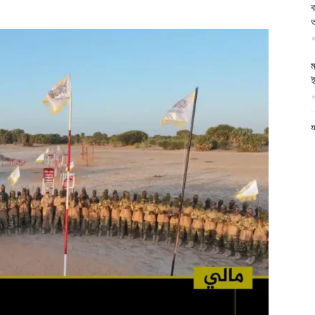
ব
আল-
অ
আ
ম
ই
আ
ফিরদাউস
য
আ
প
য
আ
গ
উ
আ
ন
আ