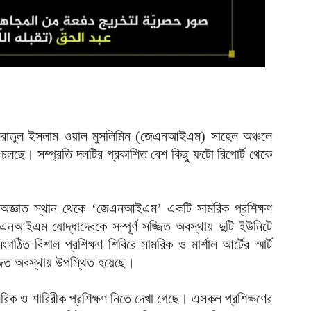
আ
ম
অ
আ
প
প
আ
সরাতুল ইসলাম ওয়াল মুসলিমিন (জেএনআইএম) সাহেল অঞ্চলে
ব
 চলছে। সম্প্রতি দলটির প্রকাশিত বেশ কিছু ফটো রিপোর্ট থেকে
২
আ
৫
অজ্ঞাত স্থান থেকে ‘জেএনআইএম’ একটি সামরিক প্রশিক্ষণ
ই
এনআইএম যোদ্ধাদেরকে সম্পূর্ণ সজ্জিত অবস্থায় দুটি ইউনিটে
আ
ঠিত বিশাল প্রশিক্ষণ শিবিরে সামরিক ও মার্শাল আর্টের স্মার্ট
্জিত অবস্থায় উপস্থিত হয়েছে।
প
অ
আ
মরিক ও শারিরীক প্রশিক্ষণ নিতে দেখা গেছে। এসকল প্রশিক্ষণের