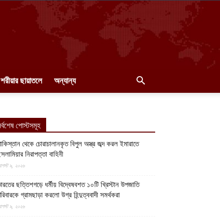
শরীয়ার ছায়াতলে
অন্যান্য
র্বশেষ পোস্টসমূহ
াকিস্তান থেকে চোরাচালানকৃত বিপুল অস্ত্র জব্দ করল ইমারাতে
সলামিয়ার নিরাপত্তা বাহিনী
গস্ট ৯, ২০২৬
ারতের ছত্তিশগড়ে ধর্মীয় বিদ্বেষবশত ১০টি খ্রিস্টান উপজাতি
রিবারকে গ্রামছাড়া করলো উগ্র হিন্দুত্ববাদী সমর্থকরা
গস্ট ৯, ২০২৬