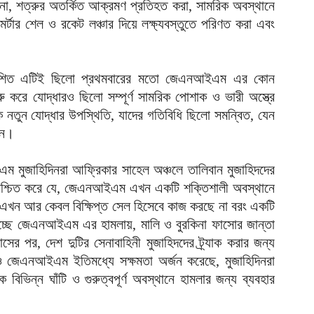
চালানো, শত্রুর অতর্কিত আক্রমণ প্রতিহত করা, সামরিক অবস্থানে
গ
র্টার শেল ও রকেট লঞ্চার দিয়ে লক্ষ্যবস্তুতে পরিণত করা এবং
আ
উ
আ
প্রকাশিত এটিই ছিলো প্রথমবারের মতো জেএনআইএম এর কোন
প
ুরু করে যোদ্ধারও ছিলো সম্পূর্ণ সামরিক পোশাক ও ভারী অস্ত্রে
আ
যক নতুন যোদ্ধার উপস্থিতি, যাদের গতিবিধি ছিলো সমন্বিত, যেন
হ
েন।
ই
আ
ম মুজাহিদিনরা আফ্রিকার সাহেল অঞ্চলে তালিবান মুজাহিদদের
িশ্চিত করে যে, জেএনআইএম এখন একটি শক্তিশালী অবস্থানে
ন
ি এখন আর কেবল বিক্ষিপ্ত সেল হিসেবে কাজ করছে না বরং একটি
আ
চ্ছে জেএনআইএম এর হামলায়, মালি ও বুরকিনা ফাসোর জান্তা
ব
াসের পর, দেশ দুটির সেনাবাহিনী মুজাহিদদের ট্র্যাক করার জন্য
আ
েও জেএনআইএম ইতিমধ্যে সক্ষমতা অর্জন করেছে, মুজাহিদিনরা
বিভিন্ন ঘাঁটি ও গুরুত্বপূর্ণ অবস্থানে হামলার জন্য ব্যবহার
ম
হ
আ