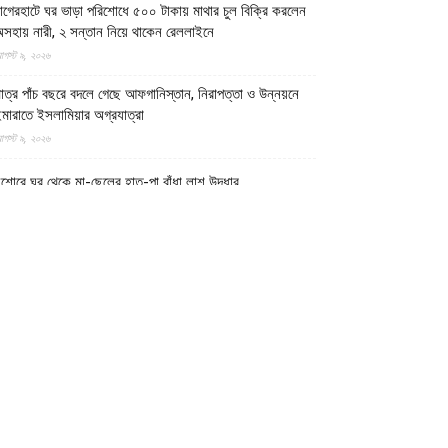
াগেরহাটে ঘর ভাড়া পরিশোধে ৫০০ টাকায় মাথার চুল বিক্রি করলেন
সহায় নারী, ২ সন্তান নিয়ে থাকেন রেললাইনে
গস্ট ৯, ২০২৬
াত্র পাঁচ বছরে বদলে গেছে আফগানিস্তান, নিরাপত্তা ও উন্নয়নে
মারাতে ইসলামিয়ার অগ্রযাত্রা
গস্ট ৯, ২০২৬
শোরে ঘর থেকে মা-ছেলের হাত-পা বাঁধা লাশ উদ্ধার
গস্ট ৯, ২০২৬
ঞ্চগড় সীমান্ত থেকে বিএসএফ কর্তৃক বাংলাদেশি বৃদ্ধকে ধরে নিয়ে
াবার পর ভারতীয় যুবককে ধরে আনল স্থানীয়রা
গস্ট ৯, ২০২৬
াজায় বর্বর ইসরায়েলি হামলায় ধ্বংসপ্রাপ্ত ভবন থেকে ১৯ লাশ
দ্ধার, বেশিরভাগ নারী-শিশু
গস্ট ৯, ২০২৬
াফ নদী থেকে ৩ বাংলাদেশি জেলেকে ধরে নিয়ে গেছে সন্ত্রাসী
রাকান আর্মি