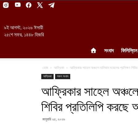
৯ই আগস্ট, ২০২৬ ঈসায়ী
২৫শে সফর, ১৪৪৮ হিজরি
সংবাদ
ফিলিস্তিন
হোম
আফ্রিকা
আফ্রিকার সাহেল অঞ্চলে তালিবান মডেলের প্রশিক্ষণ শিবির
আফ্রিকা
সকল সংবাদ
আফ্রিকার সাহেল অঞ্চলে
শিবির প্রতিলিপি করছে 
জানুয়ারি ২৫, ২০২৬