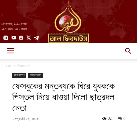
৮ই আগস্ট, ২০২৬ ঈসায়ী
২৪শে সফর, ১৪৪৮ হিজরি
AlFirdaws
হোম
উপমহাদেশ
উপমহাদেশ
সকল সংবাদ
ফেসবুকের মন্তব্যকে ঘিরে যুবককে
||
পিস্তল নিয়ে ধাওয়া দিলো ছাত্রদল
নেতা
আল-
32
ফেব্রুয়ারি ২৪, ২০২৬
0