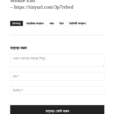
Middle East
– https://tinyurl.com/3p7rrhvd
ট্যাগসমূহ
আমেরিকার আগ্রাসন
আরব
ইরান
ইহুদিবাদী আগ্রাসন
মন্তব্য করুন