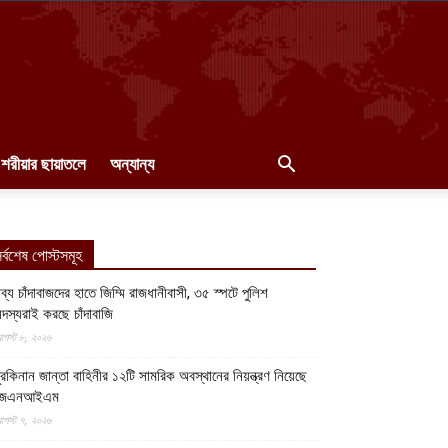
শরীয়ার ছায়াতলে
অন্যান্য
র্বশেষ পোস্টসমূহ
ব্য চাঁদাবাজদের হাতে জিম্মি রাজধানীবাসী, ৩৫ স্পটে পুলিশ
দস্যরাই করছে চাঁদাবাজি
গস্ট ৮, ২০২৬
ুরকিনান জান্তা বাহিনীর ১২টি সামরিক অবস্থানের নিয়ন্ত্রণ নিয়েছে
জেএনআইএম
গস্ট ৭, ২০২৬