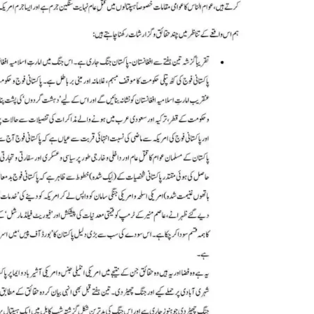
দ
আ
ব
আ
আ
ই
আ
য
আ
আ
আ
ম
ব
আ