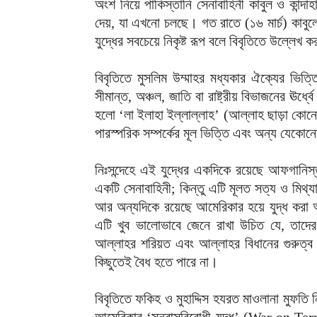
অংশ নিয়ে পাকিস্তানি সেনাবাহিনী কাবুল ও কান্দাহার
দেয়, যা এখনো চলছে। গত রাতে (১৬ মার্চ) কাব
যুদ্ধের সবচেয়ে নিকৃষ্ট রূপ বলে বিবৃতিতে উল্লেখ 
‎বিবৃতিতে মুসলিম উম্মাহর মধ্যকার ঐক্যের ভ
সীমান্ত, অঞ্চল, জাতি বা রাষ্ট্রীয় বিভাজনের ঊর্ধ
হলো ‘লা ইলাহা ইল্লাল্লাহ’ (আল্লাহ ছাড়া কোন
পারস্পরিক সম্পর্কের মূল ভিত্তি এবং অন্য যেকোনো
‎নিঃসন্দেহে এই যুদ্ধের একদিকে রয়েছে আফগানিস
একটি সেনাবাহিনী; কিন্তু এটি মূলত সত্য ও মিথ্
আর অন্যদিকে রয়েছে আমেরিকার হয়ে যুদ্ধ করা আ
এটি খুব ভালোভাবে জেনে রাখা উচিত যে, তাদের জা
আল্লাহর শরিয়ত এবং আল্লাহর বিধানের গুরুত্ব অ
কিছুতেই বৈধ হতে পারে না।
‎বিবৃতিতে ফকিহ ও মুহাদ্দিস হযরত মাওলানা মুফত