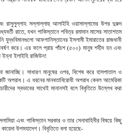
ভ
হ
উ
আ
ং রাসুলুল্লাহ সল্লাল্লাহু আলাইহি ওয়াসাল্লামের উপর দুরুদ
্যবর্তী রাতে, যখন পাকিস্তানে পবিত্র রমাদান মাসের সাতাশতম
ক
নি যুদ্ধবিমানগুলো আফগানিস্তানের ইসলামী ইমারাতের রাজধানী
ক
োমাবর্ষণ করে। এর ফলে প্রায় পাঁচশ (৫০০) মানুষ শহীদ হন এবং
আ
া ইন্না ইলাইহি রাজিউন!
দা জানাচ্ছি। সাধারণ মানুষের ওপর, বিশেষ করে হাসপাতাল ও
হ একটি অপরাধ। এ ধরনের মানবতাবিরোধী অপরাধ কেবল আমেরিকা
াচারীদের স্বভাবের সাথেই মানানসই বলে বিবৃতিতে উল্লেখ করা
 ইসলামিয়া এবং পাকিস্তান সরকার ও তার সেনাবাহিনীর বিষয়ে কিছু
ল কায়েদা উপমহাদেশ। বিবৃতিতে বলা হয়েছে-