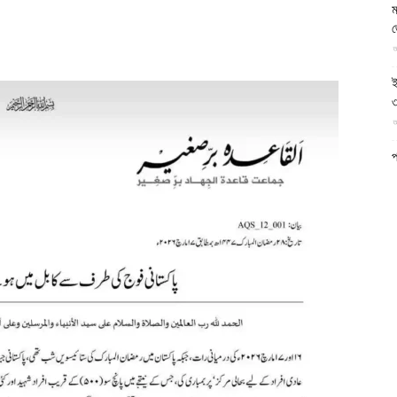
ম
আল-
আ
ই
৩
আ
ফিরদাউস
প
ফ
আ
ন
আ
ব
ম
আ
ক
প