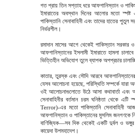
‎গত প্রায় তিন সপ্তাহ ধরে আফগানিস্তান ও পাকি
ইমারাতের অবস্থান দিনের আলোর মতো স্পষ্ট এ
পাকিস্তানি সেনাবাহিনী এবং তাদের হাতের পুতুল সর
নির্ভরশীল।
‎রমাদান মাসের আগে থেকেই পাকিস্তান সরকার ও স
আফগানিস্তানের ইসলামী ইমারাতে হামলা চালাবে। এ
ভিত্তিহীন অভিযোগ তুলে ব্যাপক অপপ্রচার চালাচ
‎কাতার, তুরস্ক এবং সৌদি আরবে আফগানিস্তানের
যেসব আলোচনা হয়েছে, পরিস্থিতি সম্পর্কে যারা
ওই আলোচনাগুলোতে উঠে আসা কথাবার্তা এবং অত
সেনাবাহিনীর বর্তমান চরম ঘনিষ্ঠতা থেকে এটি স
Terror)-এর মতো পাকিস্তানি সেনাবাহিনী আজ 
আফগানিস্তান ও পাকিস্তানের মুসলিম জনগণকে নির্
বাণিজ্যিক—সব দিক থেকেই একটি দুর্বল ও ভঙ্গু
কায়েদা উপমহাদেশ।