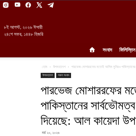
৮ই আগস্ট, ২০২৬ ঈসায়ী
২৪শে সফর, ১৪৪৮ হিজরি
সংবাদ
ফিলিস্তিন
হোম
উপমহাদেশ
পারভেজ মোশাররফের মতোই আসিম মুনিরও পাকিস্তানের সার
উপমহাদেশ
সকল সংবাদ
পারভেজ মোশাররফের মত
পাকিস্তানের সার্বভৌমত্
দিয়েছে: আল কায়েদা উ
মার্চ ২০, ২০২৬