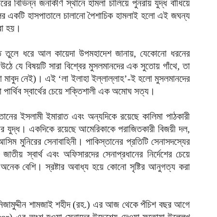
ের বিভিন্ন জনাকীর্ণ স্থানে হামলা চালিয়ে পুনরায় যুদ্ধ বাঁধিয়ে
ুলের একটি হাসপাতালে চালানো পৈশাচিক হামলাই হলো এই জঘন্য
করা হয়।
িত্তি তুলে ধরে আল কায়েদা উপমহাদেশ জানায়, যেকোনো ধরনের
্বে উঠে যে বিষয়টি সারা বিশ্বের মুসলমানদের এক সুতোয় গাঁথে, তা
ো মাবুদ নেই)। এই ‘লা ইলাহা ইল্লাল্লাহ’-ই হলো মুসলমানদের
 পার্থিব স্বার্থের চেয়ে শক্তিশালী এক অমোঘ সত্য।
্তানের ইসলামী ইমারাত এবং অন্যদিকে রয়েছে কালিমা পাঠকারী
যার যুদ্ধ। একদিকে রয়েছে আমেরিকাকে পরাজিতকারী বিজয়ী দল,
সিম মুনিরের সেনাবাহিনী। পাকিস্তানের প্রতিটি সেনাসদস্যের
তীয় স্বার্থ এবং অফিসারদের সেনাপ্রধানের নির্দেশের চেয়ে
নেক বেশি। স্রষ্টার অবাধ্য হয়ে কোনো সৃষ্টির আনুগত্য করা
ি নিজামুদ্দীন শামজাই শহীদ (রহ.) এর আজ থেকে পঁচিশ বছর আগে