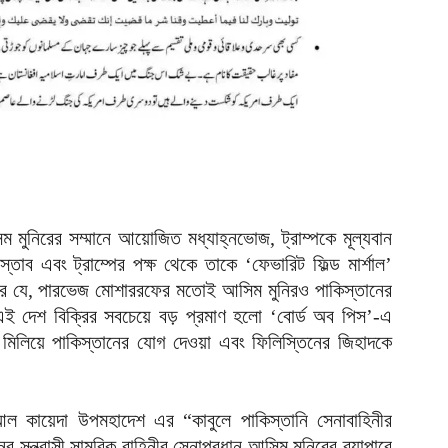
প
আ
ক
ই
আ
স
গ
আ
িম মুনিরের সম্মানে আয়োজিত মধ্যাহ্নভোজ, ট্রাম্পকে মূল্যবান
্তাব এবং ট্রাম্পের পক্ষ থেকে তাকে ‘ফেভারিট ফিল্ড মার্শাল’
আ
আ
রে যে, পারভেজ মোশাররফের মতোই আসিম মুনিরও পাকিস্তানের
আ
এই দেশ বিক্রির সবচেয়ে বড় প্রমাণ হলো ‘বোর্ড অব পিস’-এ
ধ মিলিয়ে পাকিস্তানের যোগ দেওয়া এবং ফিলিস্তিনের জিহাদকে
ভ
ক
ক
আ
আল কায়েদা উপমহাদেশ এর “কাবুলে পাকিস্তানি সেনাবাহিনীর
ের সন্ত্রাসী সামরিক বাহিনীর সেনাপ্রধান আসিম মুনিরের ব্যাপারে