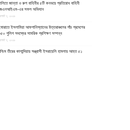
ালিতে জান্তা ও রুশ বাহিনীর ৫টি কনভয়ে প্রতিরোধ বাহিনী
জেএনআইএম-এর সফল অভিযান
গস্ট ৭, ২০২৬
মারাতে ইসলামিয়া আফগানিস্তানের উত্তরাঞ্চলের পাঁচ প্রদেশের
৫০ পুলিশ সদস্যের সামরিক প্রশিক্ষণ সম্পন্ন
গস্ট ৭, ২০২৬
শ্চিম তীরের কালান্দিয়ায় সন্ত্রাসী ইসরায়েলি হামলায় আহত ৫১
িলিস্তিনি
গস্ট ৭, ২০২৬
েত্রকোণায় ভাড়া বাসা থেকে যুবকের রক্তাক্ত লাশ উদ্ধার
গস্ট ৭, ২০২৬
গুড়ায় ছিনতাই দেখে ফেলায় শিশুকে হত্যা, ধানক্ষেতে মিললো
াটিচাপা লাশ
গস্ট ৭, ২০২৬
ুমিল্লায় তনু হত্যা মামলায় দীর্ঘ দশ বছর পর ডিএনএ বিশ্লেষণে
াঁচজনের শুক্রাণুর অস্তিত্ব মিলেছে, মৃত্যুর আগে খুনিদের ফাঁসি