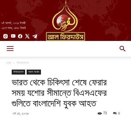
৯ই আগস্ট, ২০২৬ ঈসায়ী
২৫শে সফর, ১৪৪৮ হিজরি
AlFirdaws
হোম
উপমহাদেশ
উপমহাদেশ
সকল সংবাদ
ভারত থেকে চিকিৎসা শেষে ফেরার
||
সময় যশোর সীমান্তে বিএসএফের
গুলিতে বাংলাদেশি যুবক আহত
আল-
73
মে ১৪, ২০২৬
0