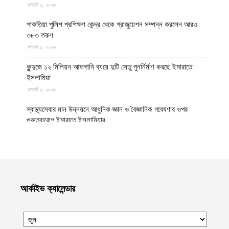
আগস্ট ৬, ২০২৬
পাকতিয়া পুলিশ প্রশিক্ষণ কেন্দ্র থেকে গ্রাজুয়েশন সম্পন্ন করলেন আরও
৩৮৩ তরুণ
আগস্ট ৬, ২০২৬
কুন্দুজে ১২ মিলিয়ন আফগানি ব্যয়ে দুটি সেতু পুনর্নির্মাণ করছে ইমারাতে
ইসলামিয়া
আগস্ট ৬, ২০২৬
স্বাস্থ্যসেবার মান উন্নয়নে আধুনিক জ্ঞান ও বৈজ্ঞানিক গবেষণার ওপর
গুরুত্বারোপ ইমারাতে ইসলামিয়ার
আগস্ট ৬, ২০২৬
আফগান শরণার্থী পরিবারগুলোর স্থায়ী পুনর্বাসনে ৬৫ হাজারের বেশি আবাসিক
প্লট বরাদ্দ ইমারাতে ইসলামিয়ার
আগস্ট ৬, ২০২৬
আর্কাইভ ক্যালেন্ডার
ভিডিও || আফগানিস্তানের কুনার প্রদেশে গত বছরের ভূমিকম্পে ক্ষতিগ্রস্ত
পরিবারগুলোর জন্য ৩৬টি বাড়ি ও একটি মসজিদ নির্মাণ করেছে ইমারাতে
ইসলামিয়া
আগস্ট ৬, ২০২৬