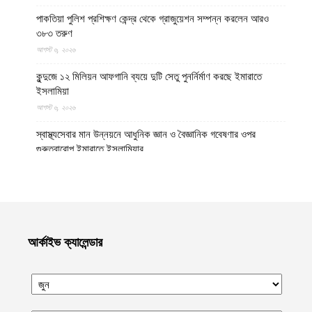
পাকতিয়া পুলিশ প্রশিক্ষণ কেন্দ্র থেকে গ্রাজুয়েশন সম্পন্ন করলেন আরও
৩৮৩ তরুণ
আগস্ট ৬, ২০২৬
কুন্দুজে ১২ মিলিয়ন আফগানি ব্যয়ে দুটি সেতু পুনর্নির্মাণ করছে ইমারাতে
ইসলামিয়া
আগস্ট ৬, ২০২৬
স্বাস্থ্যসেবার মান উন্নয়নে আধুনিক জ্ঞান ও বৈজ্ঞানিক গবেষণার ওপর
গুরুত্বারোপ ইমারাতে ইসলামিয়ার
আগস্ট ৬, ২০২৬
আফগান শরণার্থী পরিবারগুলোর স্থায়ী পুনর্বাসনে ৬৫ হাজারের বেশি আবাসিক
প্লট বরাদ্দ ইমারাতে ইসলামিয়ার
আগস্ট ৬, ২০২৬
আর্কাইভ ক্যালেন্ডার
ভিডিও || আফগানিস্তানের কুনার প্রদেশে গত বছরের ভূমিকম্পে ক্ষতিগ্রস্ত
পরিবারগুলোর জন্য ৩৬টি বাড়ি ও একটি মসজিদ নির্মাণ করেছে ইমারাতে
ইসলামিয়া
আগস্ট ৬, ২০২৬