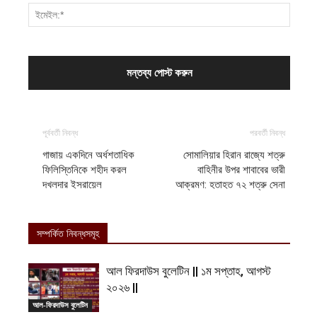
পূর্ববর্তী নিবন্ধ
পরবর্তী নিবন্ধ
গাজায় একদিনে অর্ধশতাধিক
সোমালিয়ার হিরান রাজ্যে শত্রু
ফিলিস্তিনিকে শহীদ করল
বাহিনীর উপর শাবাবের ভারী
দখলদার ইসরায়েল
আক্রমণ: হতাহত ৭২ শত্রু সেনা
সম্পর্কিত নিবন্ধসমূহ
আল ফিরদাউস বুলেটিন || ১ম সপ্তাহ, আগস্ট
২০২৬ ||
আল-ফিরদাউস বুলেটিন