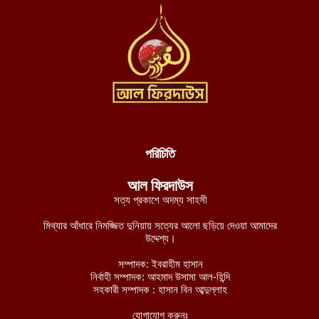
আহত ৩ ফিলিস্তিনি
আগস্ট ৮, ২০২৬
যুদ্ধ বন্ধে নাইজার রাষ্ট্রপ্রধানকে জেএনআইএম-এর শর্ত: মানব রচিত
সংবিধান ছেড়ে শরিয়াহ্ প্রতিষ্ঠা করুন
আগস্ট ৮, ২০২৬
পশ্চিমবঙ্গে শব্দ দূষণ নিয়ন্ত্রণের অজুহাতে টার্গেট কেবল মসজিদ, লাউডস্পিকার
অপসারণের নির্দেশ হিন্দুত্ববাদী পুলিশের
আগস্ট ৮, ২০২৬
পরিচিতি
নব্য চাঁদাবাজদের হাতে জিম্মি রাজধানীবাসী, ৩৫ স্পটে পুলিশ সদস্যরাই করছে
আল ফিরদাউস
চাঁদাবাজি
সত্য প্রকাশে অদম্য সাহসী
আগস্ট ৮, ২০২৬
মিথ্যার আঁধারে নিমজ্জিত দুনিয়ায় সত্যের আলো ছড়িয়ে দেওয়া আমাদের
বুরকিনান জান্তা বাহিনীর ১২টি সামরিক অবস্থানের নিয়ন্ত্রণ নিয়েছে
উদ্দেশ্য।
জেএনআইএম
সম্পাদক: ইবরাহীম হাসান
আগস্ট ৭, ২০২৬
নির্বাহী সম্পাদক: আহমাদ উসামা আল-হিন্দি
সহকারী সম্পাদক : হাসান বিন আব্দুল্লাহ
মালিতে জান্তা ও রুশ বাহিনীর ৫টি কনভয়ে প্রতিরোধ বাহিনী জেএনআইএম-
এর সফল অভিযান
যোগাযোগ করুনঃ