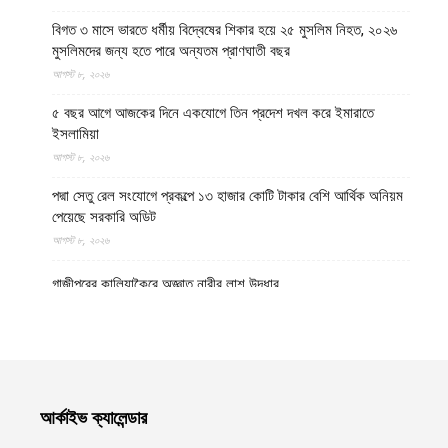
বিগত ৩ মাসে ভারতে ধর্মীয় বিদ্বেষের শিকার হয়ে ২৫ মুসলিম নিহত, ২০২৬
মুসলিমদের জন্য হতে পারে অন্যতম প্রাণঘাতী বছর
আগস্ট ৮, ২০২৬
৫ বছর আগে আজকের দিনে একযোগে তিন প্রদেশ দখল করে ইমারাতে
ইসলামিয়া
আগস্ট ৮, ২০২৬
পদ্মা সেতু রেল সংযোগে প্রকল্পে ১৩ হাজার কোটি টাকার বেশি আর্থিক অনিয়ম
পেয়েছে সরকারি অডিট
আগস্ট ৮, ২০২৬
গাজীপুরের কালিয়াকৈরে অজ্ঞাত নারীর লাশ উদ্ধার
আগস্ট ৮, ২০২৬
উত্তর প্রদেশের মথুরায় ঐতিহাসিক শাহী ঈদগাহ মসজিদের স্থলে আবারও
কৃষ্ণ মন্দির নির্মাণের দাবি, মসজিদের জন্য বিকল্প জমির প্রস্তাব
আগস্ট ৮, ২০২৬
আর্কাইভ ক্যালেন্ডার
হেলমান্দে বিপুল পরিমাণ অবৈধ অস্ত্র ও সামরিক সরঞ্জাম জব্দ করেছে ইমারাতে