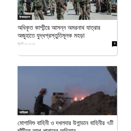
উপমহাদেশ
‎অধিকৃত কাশ্মীরে আসন্ন অমরনাথ যাত্রার
অজুহাতে যুদ্ধপ্রস্তুতিমূলক মহড়া
জুলাই ৩, ২০২৬
0
আফ্রিকা
মোগাদিশু বাহিনী ও দখলদার উগান্ডান বাহিনীর ৭টি
ঘাঁটিতে আশ-শাবাবের অভিযান