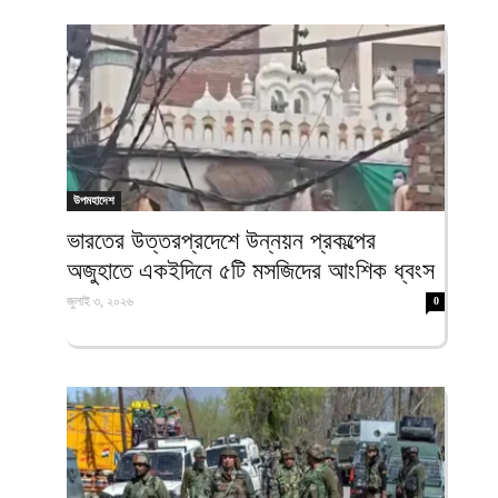
উপমহাদেশ
‎ভারতের উত্তরপ্রদেশে উন্নয়ন প্রকল্পের
অজুহাতে একইদিনে ৫টি মসজিদের আংশিক ধ্বংস
জুলাই ৩, ২০২৬
0