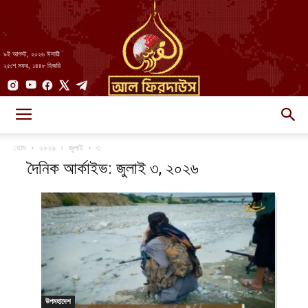
৯ই আগস্ট, ২০২৬ ঈসায়ী
২৫শে সফর, ১৪৪৮ হিজরি
AlFirdaws
হোম
২০২৬
জুলাই
৩
দৈনিক আর্কাইভ: জুলাই ৩, ২০২৬
||
আল-
উপমহাদেশ