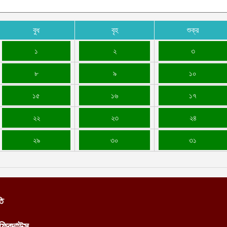
প
আ
বুধ
বৃহ
শুক্র
ভ
আ
১
২
৩
আ
৮
৯
১০
১৫
১৬
১৭
২২
২৩
২৪
২৯
৩০
৩১
তি
ফিরদাউস