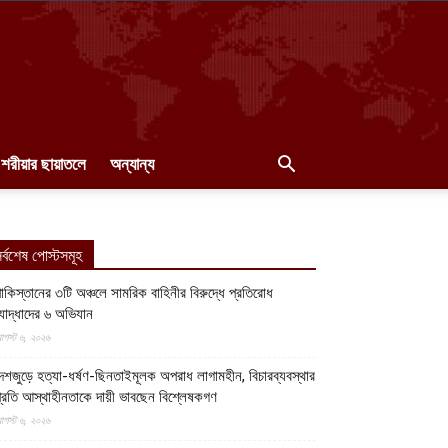
শরীয়ার ছায়াতলে
অন্যান্য
র্বশেষ পোস্টসমূহ
াকিস্তানের ৩টি অঞ্চলে সামরিক বাহিনীর বিরুদ্ধে প্রতিরোধ
োদ্ধাদের ৬ অভিযান
গস্ট ৬, ২০২৬
েশজুড়ে হত্যা-ধর্ষণ-ছিনতাইমূলক অপরাধ লাগামহীন, বিচারব্যবস্থার
্রতি আস্থাহীনতাকে দায়ী ভাবছেন বিশ্লেষকগণ
গস্ট ৬, ২০২৬