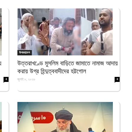
আ
অ
ভ
আ
ঢ
১
আ
উপমহাদেশ
য়
উত্তরাখণ্ডে মুসলিম বাড়িতে জামাতে নামাজ আদায়
ই
চ
করায় উগ্র হিন্দুত্ববাদীদের হট্টগোল
আ
জুলাই ৮, ২০২৬
0
0
জ
হ
আ
ম
ব
আ