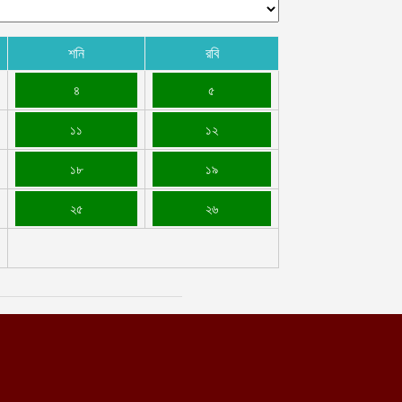
্রতিরক্ষা মন্ত্রণালয়
গস্ট ৪, ২০২৬
শনি
রবি
িডিও || ইমারাতে ইসলামিয়ার কাবুলে চালু হলো জন্মগত হৃদরোগে
ক্রান্ত শিশুদের জন্য বিশেষায়িত সরকারি হাসপাতাল
৪
৫
গস্ট ৪, ২০২৬
১১
১২
১৮
১৯
২৫
২৬