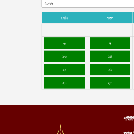
সোম
মঙ্গল
৬
৭
১৩
১৪
২০
২১
২৭
২৮
পরিচি
আল 