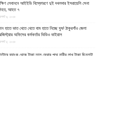
ক্ষিণ লেবাননে আইইডি বিস্ফোরণে দুই দখলদার ইসরায়েলি সেনা
নিহত, আহত ৭
গস্ট ৬, ২০২৬
ান হাতে ভাত খেতে খেতে বাম হাতে নিচ্ছে ঘুষ! ঠাকুরগাঁও জেলা
েজিস্ট্রার অফিসের কর্মকর্তার ভিডিও ভাইরাল
গস্ট ৫, ২০২৬
াটোরে ব্যাংক থেকে টাকা তুলে ফেরার পথে নারীর লাখ টাকা ছিনতাই
গস্ট ৫, ২০২৬
ালমনিরহাটে তিস্তা নদীর পানি বিপৎসীমার ওপরে, ভয়াবহ বন্যার
ঙ্কা
গস্ট ৫, ২০২৬
ীন-পাকিস্তানের নিরাপত্তা বিষয়ক ভিত্তিহীন অভিযোগ প্রত্যাখ্যান
রেছে ইমারাতে ইসলামিয়া
গস্ট ৫, ২০২৬
শ-শাবাবের নিয়ন্ত্রণে কেন্দ্রীয় হিরান রাজ্যের ৩ শহর: নিহত
োগাদিশু বাহিনীর ১৫৮ শত্রু সৈন্য