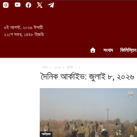
৬ই আগস্ট, ২০২৬ ঈসায়ী
২২শে সফর, ১৪৪৮ হিজরি
সংবাদ
ফিলিস্তিন
হোম
২০২৬
জুলাই
৮
দৈনিক আর্কাইভ: জুলাই ৮, ২০২৬
আফ্রিকা