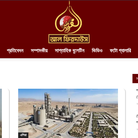
প্রতিবেদন
সম্পাদকীয়
সাপ্তাহিক বুলেটিন
ভিডিও
ফটো গ্যালারি
AlFirdaws
স
প
য
||
আ
দ
প
আ
এশিয়া