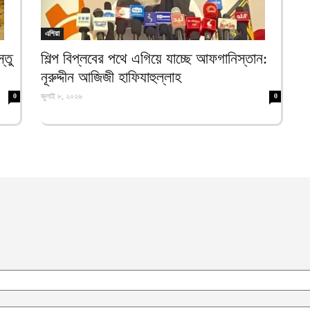
ন
ত
এশিয়া
আ
্তু
শিল্প বিপ্লবের পথে এগিয়ে যাচ্ছে আফগানিস্তান:
ব
নূরুদ্দীন আজিজী হাফিযাহুল্লাহ
আ
জুলাই ৮, ২০২৬
0
0
আ
ই
আ
স
স
আ
প
দ
আ
ভ
ক