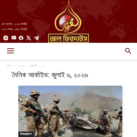
৬ই আগস্ট, ২০২৬ ঈসায়ী
২২শে সফর, ১৪৪৮ হিজরি
AlFirdaws
হোম
২০২৬
জুলাই
৬
দৈনিক আর্কাইভ: জুলাই ৬, ২০২৬
||
আল-
উপমহাদেশ