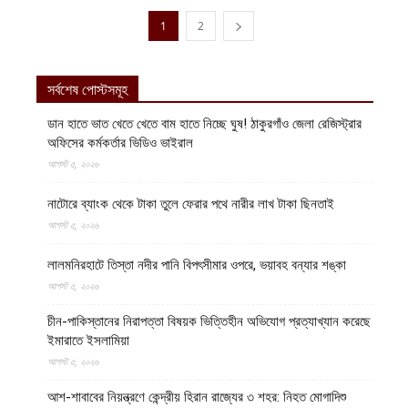
1
2
সর্বশেষ পোস্টসমূহ
ডান হাতে ভাত খেতে খেতে বাম হাতে নিচ্ছে ঘুষ! ঠাকুরগাঁও জেলা রেজিস্ট্রার
অফিসের কর্মকর্তার ভিডিও ভাইরাল
আগস্ট ৫, ২০২৬
নাটোরে ব্যাংক থেকে টাকা তুলে ফেরার পথে নারীর লাখ টাকা ছিনতাই
আগস্ট ৫, ২০২৬
লালমনিরহাটে তিস্তা নদীর পানি বিপৎসীমার ওপরে, ভয়াবহ বন্যার শঙ্কা
আগস্ট ৫, ২০২৬
চীন-পাকিস্তানের নিরাপত্তা বিষয়ক ভিত্তিহীন অভিযোগ প্রত্যাখ্যান করেছে
ইমারাতে ইসলামিয়া
আগস্ট ৫, ২০২৬
আশ-শাবাবের নিয়ন্ত্রণে কেন্দ্রীয় হিরান রাজ্যের ৩ শহর: নিহত মোগাদিশু