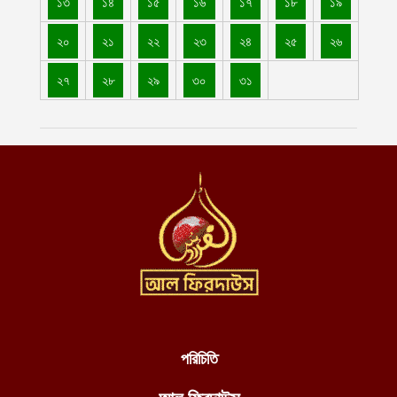
১৩
১৪
১৫
১৬
১৭
১৮
১৯
নোয়াখালীর কোম্পানীগঞ্জে বোনের বাড়ি থেকে ফেরার পথে কিশোরীকে তুলে
২০
২১
২২
২৩
২৪
২৫
২৬
নিয়ে ধর্ষণ
আগস্ট ৪, ২০২৬
২৭
২৮
২৯
৩০
৩১
বাগেরহাটে এক পরিবারের তিনজনের গলিত লাশ উদ্ধার
আগস্ট ৪, ২০২৬
আরো ১১টি ট্যাংক সম্পূর্ণরূপে মেরামত ও ব্যবহার উপযোগী করেছে ইমারাতে
ইসলামিয়া জাতীয় প্রতিরক্ষা মন্ত্রণালয়
আগস্ট ৪, ২০২৬
স্বাস্থ্যসেবার মানোন্নয়ন ও স্বনির্ভরতা অর্জনে পাঁচ বছর মেয়াদি সমন্বিত
পরিকল্পনা গ্রহণ করছে ইমারাতে ইসলামিয়া
আগস্ট ৪, ২০২৬
পশ্চিম তীরে অবৈধ ইহুদী বসতি স্থাপনকারীদের হামলায় সরাসরি মদদ দিচ্ছে
সন্ত্রাসী ইসরায়েল
আগস্ট ৪, ২০২৬
পরিচিতি
ভিডিও || ১১টি চীনা ও রুশ নির্মিত সাঁজোয়া ট্যাংক সম্পূর্ণ মেরামত করে