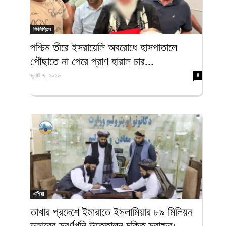
ফিলিস্তিন
পশ্চিম তীরে ইসরায়েলি অবরোধে হাসপাতালে
পৌঁছাতে না পেরে প্রাণ হারাল চার...
জুলাই ৬, ২০২৬
0
এশিয়া
তাখার প্রদেশে ইমারাতে ইসলামিয়ার ৮৯ মিলিয়ন
ডলারের স্বর্ণখনি উত্তোলন চুক্তি স্বাক্ষর;...