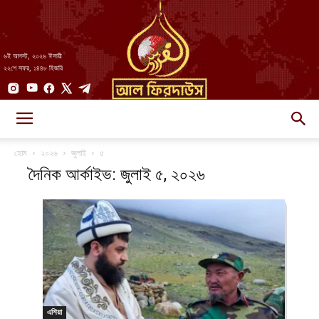
৬ই আগস্ট, ২০২৬ ঈসায়ী
২২শে সফর, ১৪৪৮ হিজরি
AlFirdaws
হোম
২০২৬
জুলাই
৫
দৈনিক আর্কাইভ: জুলাই ৫, ২০২৬
||
আল-
এশিয়া