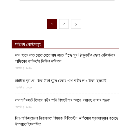
1
2
সর্বশেষ পোস্টসমূহ
ডান হাতে ভাত খেতে খেতে বাম হাতে নিচ্ছে ঘুষ! ঠাকুরগাঁও জেলা রেজিস্ট্রার
অফিসের কর্মকর্তার ভিডিও ভাইরাল
আগস্ট ৫, ২০২৬
নাটোরে ব্যাংক থেকে টাকা তুলে ফেরার পথে নারীর লাখ টাকা ছিনতাই
আগস্ট ৫, ২০২৬
লালমনিরহাটে তিস্তা নদীর পানি বিপৎসীমার ওপরে, ভয়াবহ বন্যার শঙ্কা
আগস্ট ৫, ২০২৬
চীন-পাকিস্তানের নিরাপত্তা বিষয়ক ভিত্তিহীন অভিযোগ প্রত্যাখ্যান করেছে
ইমারাতে ইসলামিয়া