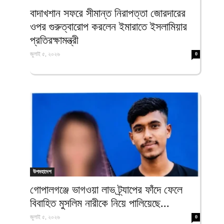
ফিরদাউস
বাদাখশান সফরে সীমান্ত নিরাপত্তা জোরদারের
ওপর গুরুত্বারোপ করলেন ইমারাতে ইসলামিয়ার
প্রতিরক্ষামন্ত্রী
জুলাই ৫, ২০২৬
0
উপমহাদেশ
গোপালগঞ্জে ভাগওয়া লাভ ট্র্যাপের ফাঁদে ফেলে
বিবাহিত মুসলিম নারীকে নিয়ে পালিয়েছে...
জুলাই ৫, ২০২৬
0