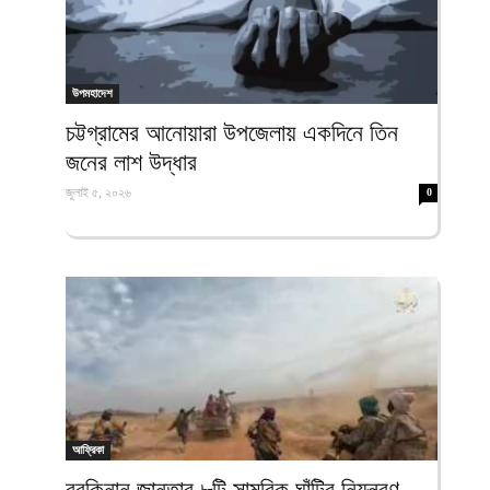
উপমহাদেশ
চট্টগ্রামের আনোয়ারা উপজেলায় একদিনে তিন
জনের লাশ উদ্ধার
জুলাই ৫, ২০২৬
0
আফ্রিকা
বুরকিনান জান্তার ৮টি সামরিক ঘাঁটির নিয়ন্ত্রণ