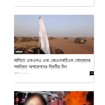
আফ্রিকা
মালিতে এফএলএ এবং জেএনআইএম যোদ্ধাদের
সমন্বিত অপারেশনের দ্বিতীয় দিন
জুলাই ৫, ২০২৬
0