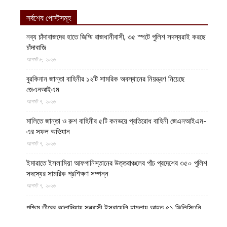
সর্বশেষ পোস্টসমূহ
নব্য চাঁদাবাজদের হাতে জিম্মি রাজধানীবাসী, ৩৫ স্পটে পুলিশ সদস্যরাই করছে
চাঁদাবাজি
আগস্ট ৮, ২০২৬
বুরকিনান জান্তা বাহিনীর ১২টি সামরিক অবস্থানের নিয়ন্ত্রণ নিয়েছে
জেএনআইএম
আগস্ট ৭, ২০২৬
মালিতে জান্তা ও রুশ বাহিনীর ৫টি কনভয়ে প্রতিরোধ বাহিনী জেএনআইএম-
এর সফল অভিযান
আগস্ট ৭, ২০২৬
ইমারাতে ইসলামিয়া আফগানিস্তানের উত্তরাঞ্চলের পাঁচ প্রদেশের ৩৫০ পুলিশ
সদস্যের সামরিক প্রশিক্ষণ সম্পন্ন
আগস্ট ৭, ২০২৬
পশ্চিম তীরের কালান্দিয়ায় সন্ত্রাসী ইসরায়েলি হামলায় আহত ৫১ ফিলিস্তিনি
আগস্ট ৭, ২০২৬