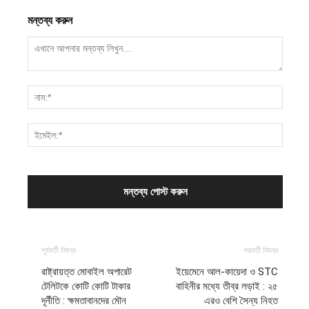
মন্তব্য করুন
পূর্ববর্তী নিবন্ধ
পরবর্তী নিবন্ধ
রাষ্ট্রায়ত্ত মোবাইল অপারেট
ইয়েমেনে আল-কায়েদা ও STC
টেলিটকে কোটি কোটি টাকার
বাহিনীর মধ্যে তীব্র লড়াই : ২৫
দূর্নীতি : ক্ষমতাবানদের মৌন
এরও বেশি সৈন্য নিহত