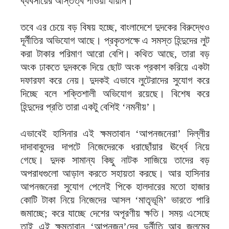
ব্যবসায়ের অস্তিত্ব পাওয়া যায়নি।
তবে এর চেয়ে বড় বিষয় হচ্ছে, বাংলাদেশে দুদকের বিরুদ্ধেও
দূর্নীতির অভিযোগ আছে। প্রকৃতপক্ষে এ সমস্ত হিন্দুদের লুট
করা টাকার পরিমাণ আরো বেশি। কথিত আছে, তারা বড়
অংক ঢাকতে দুদককে দিয়ে ছোট অংক প্রকাশ করিয়ে একটা
দফারফা করে নেয়। দুদকই এভাবে লুটেরাদের সুযোগ করে
দিচ্ছে বলে শক্তিশালী অভিযোগ রয়েছে। বিশেষ করে
হিন্দুদের প্রতি তারা একটু বেশিই ‘নমনীয়’।
এভাবেই হাসিনার এই ক্ষমতাবান ‘আপনজনেরা’ দিল্লীর
দাদাবাবুদের দাপটে নিজেদেরকে ধরাছোঁয়ার ঊর্ধ্বে নিয়ে
গেছে। দুদক সামান্য কিছু নাটক সাজিয়ে তাদের বড়
অপরাধগুলো আড়াল করতে সহায়তা করছে। আর হাসিনার
আপনজনেরা সুযোগ পেলেই পিকে হালদারের মতো হাজার
কোটি টাকা নিয়ে নিজেদের আসল ‘মাতৃভূমি’ ভারতে পারি
জমাচ্ছে; করে যাচ্ছে দেশের অপূরণীয় ক্ষতি। সময় এসেছে
তাই এই ক্ষমতাবান ‘আপনজন’দের দুর্নীতি আর জুলুমের