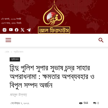
৮ই আগস্ট, ২০২৬ ঈসায়ী
২৪শে সফর, ১৪৪৮ হিজরি
AlFirdaws
হোম
প্রতিবেদন
প্রতিবেদন
হিন্দু পুলিশ সুপার সুভাষ চন্দ্র সাহার
||
অপরাধনামা : ক্ষমতার অপব্যবহার ও
বিপুল সম্পদ অর্জন
আল-
মাহমুদ উল্লাহ্‌
944
সেপ্টেম্বর ৭, ২০২২
0